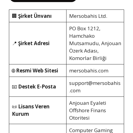
🏢
Şirket Ünvanı
Mersobahis Ltd.
PO Box 1212,
Hamchako
📍
Şirket Adresi
Mutsamudu, Anjouan
Özerk Adası,
Komorlar Birliği
🌐
Resmi Web Sitesi
mersobahis.com
support@mersobahis
📧
Destek E-Posta
.com
Anjouan Eyaleti
📜
Lisans Veren
Offshore Finans
Kurum
Otoritesi
Computer Gaming