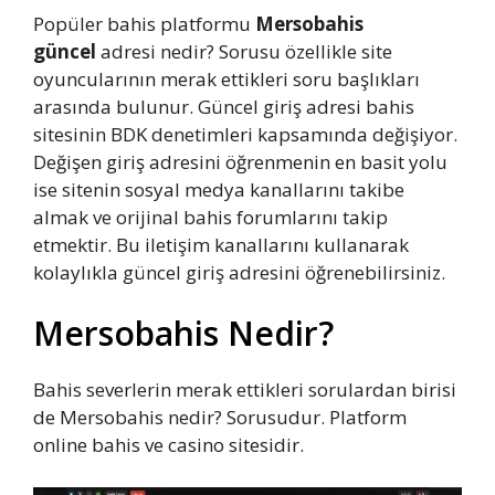
Popüler bahis platformu
Mersobahis
güncel
adresi nedir? Sorusu özellikle site
oyuncularının merak ettikleri soru başlıkları
arasında bulunur. Güncel giriş adresi bahis
sitesinin BDK denetimleri kapsamında değişiyor.
Değişen giriş adresini öğrenmenin en basit yolu
ise sitenin sosyal medya kanallarını takibe
almak ve orijinal bahis forumlarını takip
etmektir. Bu iletişim kanallarını kullanarak
kolaylıkla güncel giriş adresini öğrenebilirsiniz.
Mersobahis Nedir?
Bahis severlerin merak ettikleri sorulardan birisi
de Mersobahis nedir? Sorusudur. Platform
online bahis ve casino sitesidir.