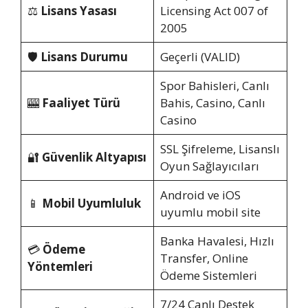
⚖️
Lisans Yasası
Licensing Act 007 of
2005
🛡️
Lisans Durumu
Geçerli (VALID)
Spor Bahisleri, Canlı
🎰
Faaliyet Türü
Bahis, Casino, Canlı
Casino
SSL Şifreleme, Lisanslı
🔐
Güvenlik Altyapısı
Oyun Sağlayıcıları
Android ve iOS
📱
Mobil Uyumluluk
uyumlu mobil site
Banka Havalesi, Hızlı
💳
Ödeme
Transfer, Online
Yöntemleri
Ödeme Sistemleri
7/24 Canlı Destek