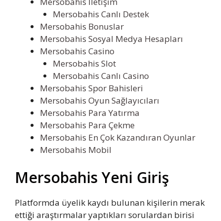
Mersobahis İletişim
Mersobahis Canlı Destek
Mersobahis Bonuslar
Mersobahis Sosyal Medya Hesapları
Mersobahis Casino
Mersobahis Slot
Mersobahis Canlı Casino
Mersobahis Spor Bahisleri
Mersobahis Oyun Sağlayıcıları
Mersobahis Para Yatırma
Mersobahis Para Çekme
Mersobahis En Çok Kazandıran Oyunlar
Mersobahis Mobil
Mersobahis Yeni Giriş
Platformda üyelik kaydı bulunan kişilerin merak
ettiği araştırmalar yaptıkları sorulardan birisi