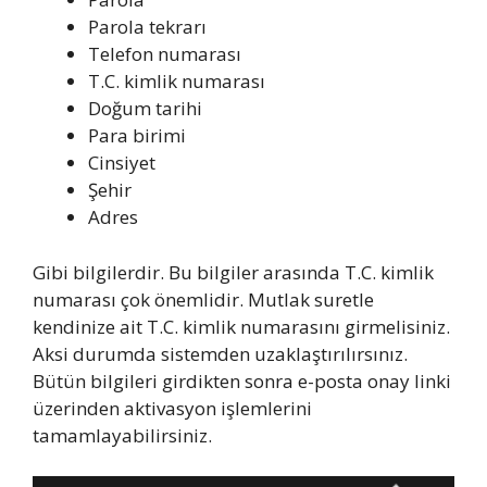
Parola tekrarı
Telefon numarası
T.C. kimlik numarası
Doğum tarihi
Para birimi
Cinsiyet
Şehir
Adres
Gibi bilgilerdir. Bu bilgiler arasında T.C. kimlik
numarası çok önemlidir. Mutlak suretle
kendinize ait T.C. kimlik numarasını girmelisiniz.
Aksi durumda sistemden uzaklaştırılırsınız.
Bütün bilgileri girdikten sonra e-posta onay linki
üzerinden aktivasyon işlemlerini
tamamlayabilirsiniz.