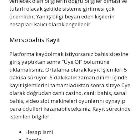
verilecek olan bilgilerin doğru bilgiler olması ve
tutarlı olacak şekilde sisteme girilmesi çok
önemlidir. Yanlış bilgi beyan eden kişilerin
hesapları kalıcı olarak engellenir.
Mersobahis Kayıt
Platforma kaydolmak istiyorsanız bahis sitesine
giriş yaptıktan sonra ‘’Üye Ol’’ bölümüne
tıklamalısınız. Ortalama olarak kayıt işlemleri 5
dakika sürüyor. 5 dakikalık zaman dilimi içinde
kayıt işlemlerini tamamladıktan sonra siteye üye
olarak doğrudan canlı casino, canlı bahis, sanal
bahis, video slot makineleri oyunlarını oynayıp
para ödülleri kazanabileceksiniz. Kayıt sürecinde
istenilen bilgiler;
Hesap ismi
Parola