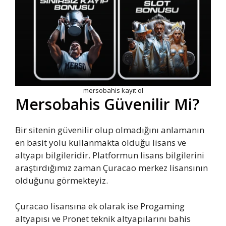
mersobahis kayıt ol
Mersobahis Güvenilir Mi?
Bir sitenin güvenilir olup olmadığını anlamanın
en basit yolu kullanmakta olduğu lisans ve
altyapı bilgileridir. Platformun lisans bilgilerini
araştırdığımız zaman Çuracao merkez lisansının
olduğunu görmekteyiz.
Çuracao lisansına ek olarak ise Progaming
altyapısı ve Pronet teknik altyapılarını bahis